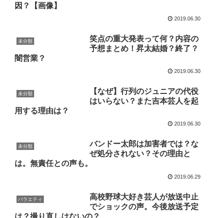
因？【画像】
2019.06.30
笑点の重大発表って何？内容の
未分類
予想まとめ！昇太結婚？終了？
闇営業？
2019.06.30
【なぜ】行列のジュニアの代役
未分類
はいらない？また吉本芸人を起
用する理由は？
2019.06.30
バンドー太郎は加害者では？な
未分類
ぜ処分されない？その理由と
は。無責任との声も。
2019.06.29
高校野球大好き芸人が放送中止
バラエティ
でショックの声。今後放送予定
は？撮り直しはないの？