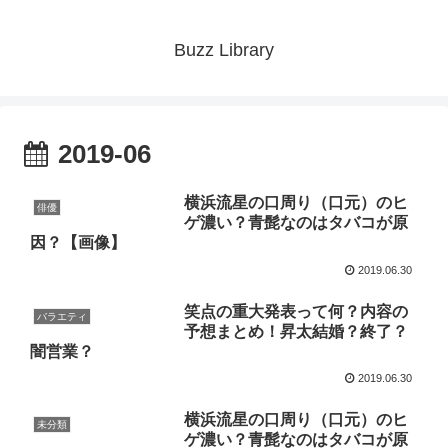
Buzz Library
2019-06
横浜流星の口周り（口元）のヒ
俳優
ゲ濃い？青髭なのはタバコが原
因？【画像】
2019.06.30
笑点の重大発表って何？内容の
バラエティ
予想まとめ！昇太結婚？終了？
闇営業？
2019.06.30
横浜流星の口周り（口元）のヒ
未分類
ゲ濃い？青髭なのはタバコが原