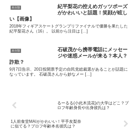
紀平梨花の控えめガッツポーズ
未分類
がかわいいと話題！笑顔が眩し
い【画像】
2018年フィギアスケートグランプリファイナルで優勝を果たした
紀平梨花さん（16）。 以前から注目は […]
石破茂から携帯電話にメッセー
未分類
ジや迷惑メールが来る？本人？
詐欺？
9月7日告示、20日投開票予定の自民党総裁選があることが話題に
なっています。 石破茂さんから妙なメー […]
るーるる(小此木流花)の大学はどこ？プ
ロフ年齢身長や出身彼氏は？
1人前食堂MAIがかわいい！平手友梨奈
に似てる？プロフ年齢本名彼氏は？