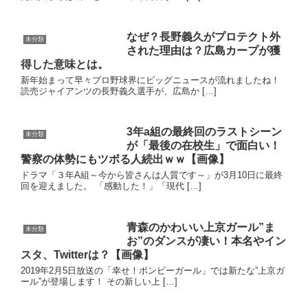
なぜ？長野義久がプロテクト外
未分類
された理由は？広島カープが獲
得した意味とは。
新年始まって早々プロ野球界にビッグニュースが流れましたね！
読売ジャイアンツの長野義久選手が、広島か […]
3年a組の最終回のラストシーン
未分類
が「最後の在校生」で面白い！
警察の体勢にもツボる人続出ｗｗ【画像】
ドラマ「３年A組～今から皆さんは人質です～」が3月10日に最終
回を迎えました。 「感動した！」「現代 […]
青森のかわいい上京ガール”ま
未分類
お”のダンスが凄い！本名やイン
スタ、Twitterは？【画像】
2019年2月5日放送の「幸せ！ボンビーガール」では新たな”上京ガ
ール”が登場します！ その新しい上 […]