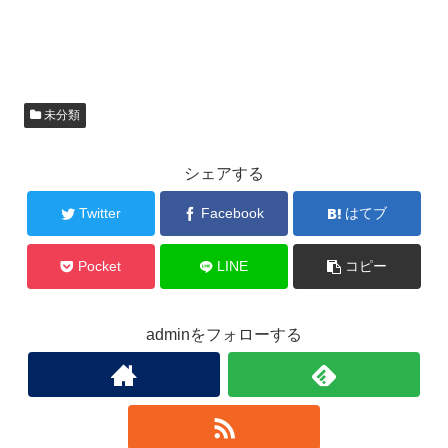
椎名林檎「獣ゆく細道」MV ・
未分類
かっこいいバックダンサーは
ELEVENPLAY！【動画】
日テレ系報道番組「NEWS ZERO」が10月1日から一新され、新テ
ーマ曲として椎名林檎さんとエレフ […]
【日米野球2018】大谷翔平が出
未分類
場する可能性は？メジャーの発
表はいつ？
”日米野球”が今年2018年11月8日～15日（12日を除く）に4年ぶり
の開催となりました。 過去に […]
水曜日のダウンタウン（2月6
未分類
日）の女性ゲスト（パネラー）