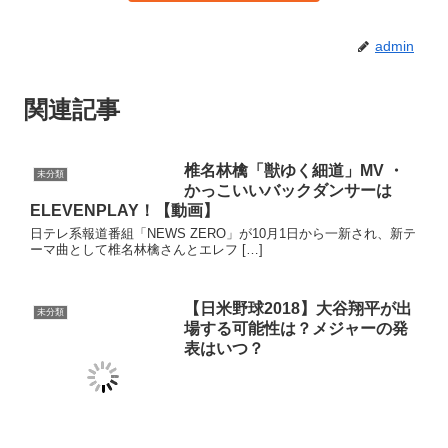
は誰？【画像】
2019年2月6日放送の「水曜日のダウンタウン」（水ダウ）。 ふと
思ったんですが、水ダウって毎回ゲス […]
アツ潤とは何？元ネタはニノ？
未分類
MJ版三ツ矢サイダーCM動画で
相葉くん連呼で話題
SNSのトレンドで「アツ潤」が話題になっており、「アツ潤」っ
て何？っていう話題が評判になっております。本日は「アツ潤」
とは何か？その語源・元ネタについてご紹介します。
BTS（バンタン）反日・原爆T
未分類
シャツで紅白反対の声や出禁？
海外の反応は？