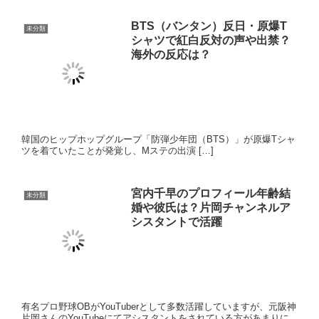
おーいお茶 新緑CM「一人じゃないの
よ」曲名は？歌う女優や森はどこ？
【グリコ新CM・スナオ】３人組のかわ
いい女の子は誰？ソフトアイスがおい
しそう！
ホーム
未分類