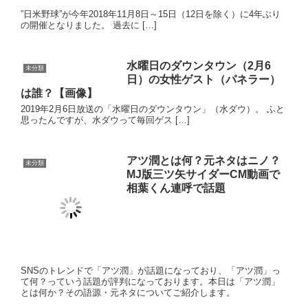
韓国のヒップホップグループ「防弾少年団（BTS）」が原爆Tシャ
ツを着ていたことが発覚し、Mステの出演 […]
宮内千早のプロフィール年齢結
未分類
婚や彼氏は？片岡チャンネルア
シスタントで活躍
有名プロ野球OBがYouTuberとして多数活躍していますが、元阪神
片岡さんのYouTubeにてアシスタントをされている方があまりに
キレイと話題になっております。その片岡チャンネルアシスタン
トはモデルの宮内千早さんです！本日はその美人すぎるアシスタ
ント：宮内千早さんのプロフや結婚しているか等について調査し
てみました！