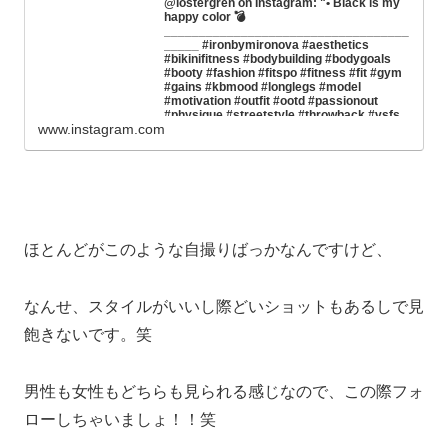
@iostergren on Instagram: "• Black is my
happy color 💣
___________________________________
_____ #ironbymironova #aesthetics
#bikinifitness #bodybuilding #bodygoals
#booty #fashion #fitspo #fitness #fit #gym
#gains #kbmood #longlegs #model
#motivation #outfit #ootd #passionout
#physique #streetstyle #throwback #vsfs
www.instagram.com
#victoriassecrets #womanslook #фитнес
#фитнесбикини #тренировка
#спортивныедевушки"
9,178 likes, 112 comments - iostergren on June 26,
2018: "• Black is my happy color 💣
________________________________________
#ironbymironova #aesthetics #biki...
ほとんどがこのような自撮りばっかなんですけど、
なんせ、スタイルがいいし際どいショットもあるしで見
飽きないです。笑
男性も女性もどちらも見られる感じなので、この際フォ
ローしちゃいましょ！！笑