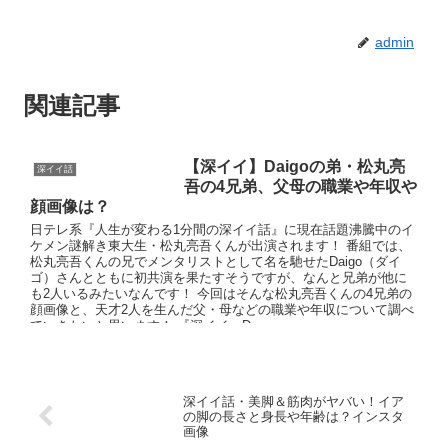
admin
関連記事
【深イイ】Daigoの弟・松丸亮
深イイ話
吾の4兄弟、父母の職業や年収や
顔画像は？
日テレ系『人生が変わる1分間の深イイ話』に現在話題沸騰中のイ
ケメン謎解き東大生・松丸亮吾くんが出演されます！ 番組では、
松丸亮吾くんの兄でメンタリストとして名を馳せたDaigo（ダイ
ゴ）さんとともに初共演を果たすそうですが、なんと兄弟が他に
も2人いるみたいなんです！ 今回はそんな松丸亮吾くんの4兄弟の
顔画像と、天才2人を生んだ父・母などの職業や年収について調べ
ていきたいと思います！ 『深イイ』Da
深イイ話・美脚＆筋肉がヤバい！イア
の脚の長さと身長や年齢は？インスタ
画像