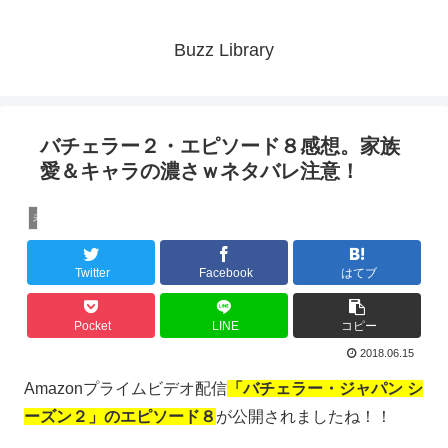
Buzz Library
バチェラー２・エピソード８感想。家族
愛＆キャラの濃さｗネタバレ注意！
未分類
Twitter
Facebook
はてブ
Pocket
LINE
コピー
2018.06.15
Amazonプライムビデオ配信
「バチェラー・ジャパン シ
ーズン２」のエピソード８
が公開されましたね！！