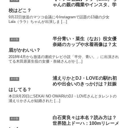
ゃんの親の職業やインスタ、学
校はどこ？
9月22日放送のマツコ会議に今Instagramで話題の13歳の少女
Lala（ララ）ちゃんが出演しま […]
半分青い・菜生（なお）役女優
未分類
奈緒のカップや水着画像は？太
眉がかわいい？
2018年4月から放送の連続テレビ小説「半分、青い。」に出演され
てる木田原菜生役の女優・奈緒さんがか […]
浦えりかとDJ・LOVEの馴れ初
未分類
めや出会いのきっかけは？妊娠
はしてる？
本日9月20日にSEKAI NO OWARIのDJ・LOVEさんとタレントの
浦えりかさんが結婚された […]
白石黄良々は本名？読み方は？
未分類
世界陸上ドーハ：100mリレーメ