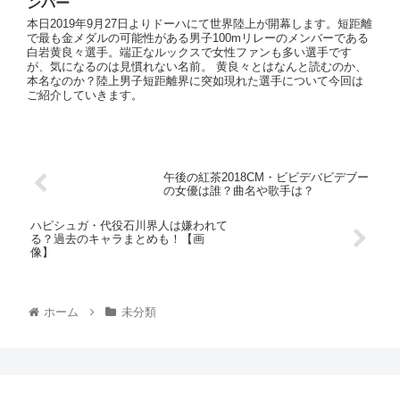
ンバー
本日2019年9月27日よりドーハにて世界陸上が開幕します。短距離
で最も金メダルの可能性がある男子100mリレーのメンバーである
白岩黄良々選手。端正なルックスで女性ファンも多い選手です
が、気になるのは見慣れない名前。 黄良々とはなんと読むのか、
本名なのか？陸上男子短距離界に突如現れた選手について今回は
ご紹介していきます。
午後の紅茶2018CM・ビビデバビデブー
の女優は誰？曲名や歌手は？
ハピシュガ・代役石川界人は嫌われて
る？過去のキャラまとめも！【画
像】
ホーム
未分類