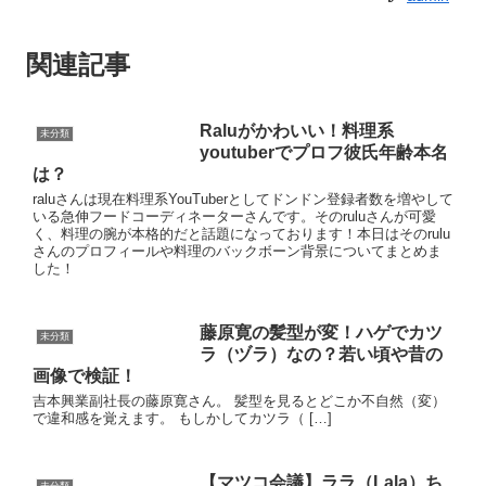
関連記事
Raluがかわいい！料理系
未分類
youtuberでプロフ彼氏年齢本名
は？
raluさんは現在料理系YouTuberとしてドンドン登録者数を増やして
いる急伸フードコーディネーターさんです。そのruluさんが可愛
く、料理の腕が本格的だと話題になっております！本日はそのrulu
さんのプロフィールや料理のバックボーン背景についてまとめま
した！
藤原寛の髪型が変！ハゲでカツ
未分類
ラ（ヅラ）なの？若い頃や昔の
画像で検証！
吉本興業副社長の藤原寛さん。 髪型を見るとどこか不自然（変）
で違和感を覚えます。 もしかしてカツラ（ […]
【マツコ会議】ララ（Lala）ち
未分類