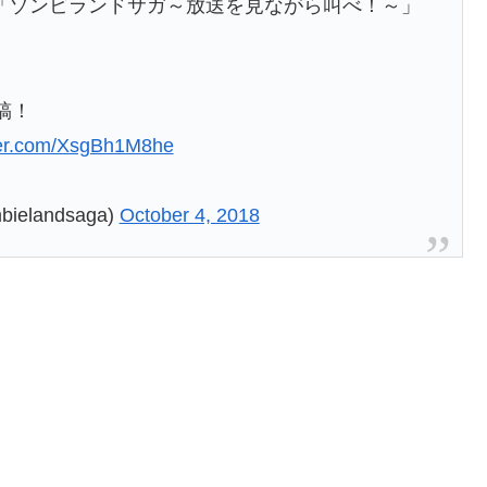
「ゾンビランドサガ～放送を見ながら叫べ！～」
稿！
tter.com/XsgBh1M8he
landsaga)
October 4, 2018