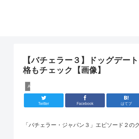
【バチェラー３】ドッグデート
格もチェック【画像】
Amazonプライムビデオ
Twitter
Facebook
はてブ
「バチェラー・ジャパン３」エピソード２の