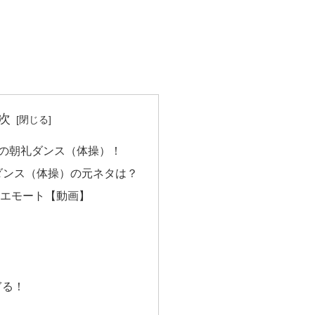
！
次
話の朝礼ダンス（体操）！
ダンス（体操）の元ネタは？
エモート【動画】
？
ぎる！