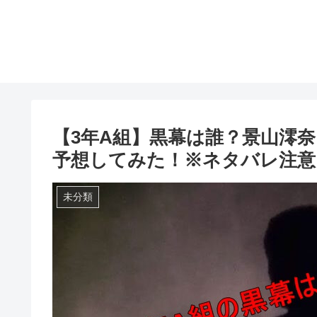
【3年A組】黒幕は誰？景山澪
予想してみた！※ネタバレ注意
未分類