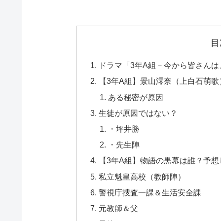
目
ドラマ「3年A組－今から皆さん
【3年A組】景山澪奈（上白石萌
ある秘密が原因
生徒が原因ではない？
・坪井勝
・先生陣
【3年A組】物語の黒幕は誰？予想
私立魁皇高校（教師陣）
警視庁捜査一課＆生活安全課
元教師＆父