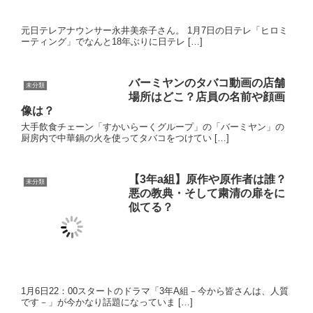
厨房内で中華鍋の火を使ってタバコをつけてい […]
【3年a組】原作や原作者は誰？
未分類
悪の教典・そして粛清の扉をに
似てる？
1月6日22：00スタートのドラマ「3年A組－今から皆さんは、人質
です－」が今かなり話題になっていま […]
河瀬詩(ナナニジ22/7新メンバー)
未分類
のプロフ、顔画像、声、年齢彼
氏は？
22/7(ナナブンノニジュウニ) の花川芽衣さんが卒業される事に伴
い、新メンバー「河瀬詩」さんの加入が発表され話題になってお
ります！本日は河瀬詩さんのプロフィール、顔画像等について速
報でまとめてみました！更新次第随時追記していきます！
2019年セリーグ新人王争いはミ
未分類
スター長嶋越えの阪神近本、村
上か？
2019年セリーグ新人王争い大詰め！本塁打、打点を荒稼ぎするヤ