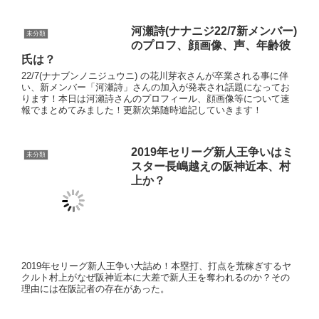
クルト村上がなぜ阪神近本に大差で新人王を奪われるのか？その
理由には在阪記者の存在があった。
【飲食店員必見！！】キッチンのコ
ツ！ ～料理を効率良く作る方法～
『今日好き。』第6弾出演のイケメンも
っちー（持田悠生）のプロフィール大
公開！熱血!!Acti部。の画像も！
ホーム
未分類