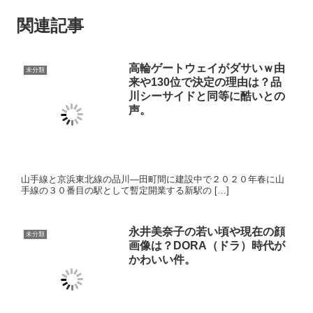
関連記事
高輪ゲートウェイがダサいｗ由
未分類
来や130位で決定の理由は？品
川シーサイドと同等に酷いとの声。
山手線と京浜東北線の品川―田町間に建設中で２０２０年春に山
手線の３０番目の駅として暫定開業する新駅の […]
永井美奈子の若い頃や現在の顔
未分類
画像は？DORA（ドラ）時代が
かわいい件。
元日テレアナウンサー永井美奈子さん。 1月7日の日テレ「ヒロミ
ーティング」でなんと18年ぶりに日テレ […]
バーミヤンのタバコ動画の店舗
未分類
場所はどこ？店員の名前や顔画
像は？
大手飲食チェーン「すかいらーくグループ」の「バーミヤン」の