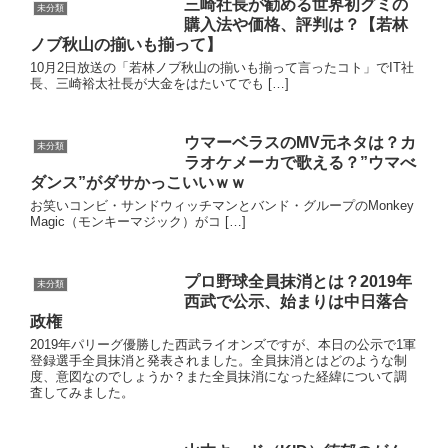
三崎社長が勧める世界初グミの
未分類
購入法や価格、評判は？【若林
ノブ秋山の揃いも揃って】
10月2日放送の「若林ノブ秋山の揃いも揃って言ったコト」でIT社
長、三崎裕太社長が大金をはたいてでも […]
ウマーベラスのMV元ネタは？カ
未分類
ラオケメーカで歌える？”ウマべ
ダンス”がダサかっこいいｗｗ
お笑いコンビ・サンドウィッチマンとバンド・グループのMonkey
Magic（モンキーマジック）がコ […]
プロ野球全員抹消とは？2019年
未分類
西武で公示、始まりは中日落合
政権
2019年パリーグ優勝した西武ライオンズですが、本日の公示で1軍
登録選手全員抹消と発表されました。全員抹消とはどのような制
度、意図なのでしょうか？また全員抹消になった経緯について調
査してみました。