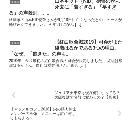
山本キッド（KID）徳郁のがん
未分類
死去に「若すぎる」「早すぎ
る」の声殺到。。。
格闘家の山本KID徳郁さんが9月18日に亡くなったとのニュースが
飛び込んできました。 今年8月にがん […]
【紅白歌合戦2019】司会がまた
未分類
綾瀬はるかである3つの理由。
「なぜ」「飽きた」の声も。
2019年、令和最初の紅白歌合戦の司会が決定しました。 紅組は綾
瀬はるかさん、白組は櫻井翔さん、総合 […]
ジュリアナ東京は現在何になってる？
大阪復活で名前は変わるの？【画像】
【マッスルカフェ2018】栄の筋肉紳士
メンバーの画像！メニューは誰に何し
てもらえる？