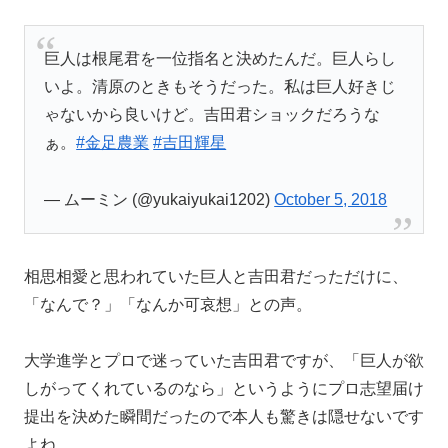
巨人は根尾君を一位指名と決めたんだ。巨人らし
いよ。清原のときもそうだった。私は巨人好きじ
ゃないから良いけど。吉田君ショックだろうな
ぁ。
#金足農業
#吉田輝星
— ムーミン (@yukaiyukai1202)
October 5, 2018
相思相愛と思われていた巨人と吉田君だっただけに、
「なんで？」「なんか可哀想」との声。
大学進学とプロで迷っていた吉田君ですが、「巨人が欲
しがってくれているのなら」というようにプロ志望届け
提出を決めた瞬間だったので本人も驚きは隠せないです
よね。