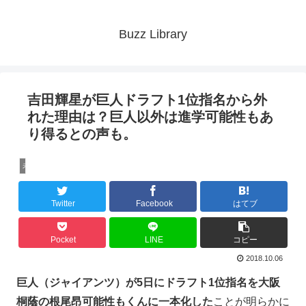
Buzz Library
吉田輝星が巨人ドラフト1位指名から外
れた理由は？巨人以外は進学可能性もあ
り得るとの声も。
未分類
Twitter
Facebook
はてブ
Pocket
LINE
コピー
2018.10.06
巨人（ジャイアンツ）が5日にドラフト1位指名を大阪
桐蔭の根尾昂可能性もくんに一本化した
ことが明らかに