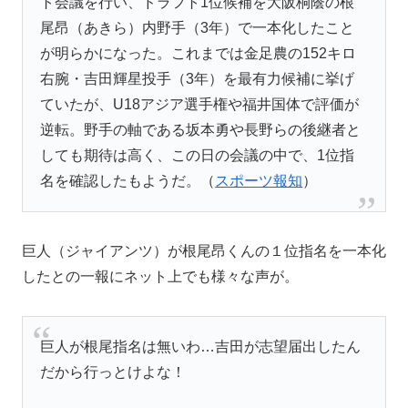
ト会議を行い、ドラフト1位候補を
大阪桐蔭
の根
尾昂（あきら）内野手（3年）で一本化したこと
が明らかになった。これまでは金足農の152キロ
右腕・
吉田輝星
投手（3年）を最有力候補に挙げ
ていたが、U18アジア選手権や
福井国体
で評価が
逆転。野手の軸である坂本勇や長野らの後継者と
しても期待は高く、この日の会議の中で、1位指
名を確認したもようだ。（
スポーツ報知
）
巨人（ジャイアンツ）が根尾昂くんの１位指名を一本化
したとの一報にネット上でも様々な声が。
巨人が根尾指名は無いわ…吉田が志望届出したん
だから行っとけよな！