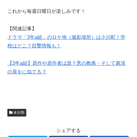
これから毎週日曜日が楽しみです！
【関連記事】
ドラマ「3年a組」のロケ地（撮影場所）は小川町！学
校はどこ？目撃情報も！
【3年a組】原作や原作者は誰？悪の教典・そして粛清
の扉をに似てる？
未分類
シェアする