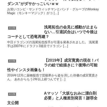
ダンス”がダサかっこいいｗｗ
お笑いコンビ・サンドウィッチマンとバンド・グループのMonkey
Magic（モンキーマジック）がコ […]
浅尾拓也の会見に感動が止まら
未分類
ない…引退試合はいつで今後は
コーチとして恐竜再建？
中日ドラゴンズの浅尾拓也投手が引退を発表されました。 浅尾選
手は2007年にドラフト3巡目でドラゴン […]
【2019年】成宮寛貴の現在！バ
未分類
ラの絵で絵描きに？復帰の可能
性やインスタ画像も！
2016年12月に薬物疑惑で芸能界から姿を消した俳優の成宮寛貴さ
ん。 あれからもう2年以上経つんです […]
Aマッソ「大坂なおみに漂白剤
未分類
必要」と人種差別発言！謝罪全
文公開