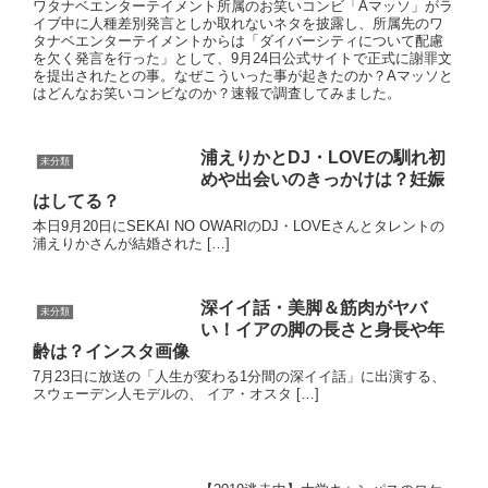
ワタナベエンターテイメント所属のお笑いコンビ「Aマッソ」がラ
イブ中に人種差別発言としか取れないネタを披露し、所属先のワ
タナベエンターテイメントからは「ダイバーシティについて配慮
を欠く発言を行った」として、9月24日公式サイトで正式に謝罪文
を提出されたとの事。なぜこういった事が起きたのか？Aマッソと
はどんなお笑いコンビなのか？速報で調査してみました。
浦えりかとDJ・LOVEの馴れ初
未分類
めや出会いのきっかけは？妊娠
はしてる？
本日9月20日にSEKAI NO OWARIのDJ・LOVEさんとタレントの
浦えりかさんが結婚された […]
深イイ話・美脚＆筋肉がヤバ
未分類
い！イアの脚の長さと身長や年
齢は？インスタ画像
7月23日に放送の「人生が変わる1分間の深イイ話」に出演する、
スウェーデン人モデルの、 イア・オスタ […]