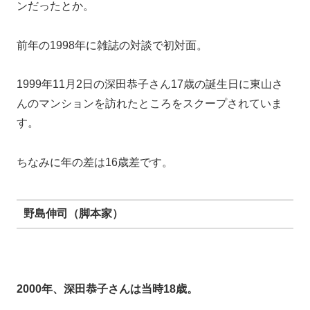
2000年、深田恭子さんは当時18歳。
深田恭子さんはホリプロの寮に住んでおり門限がありま
したが、
門限を守りながらも週3回も野島伸司さん宅に通ってい
たのだとか。
その後、野島伸司さん脚本のドラマ『
ストロベリー・オ
ンザ・ショートケーキ
』に出演しています。
ちなみにその時滝沢秀明さんとも共演しており、複雑な
関係でした。