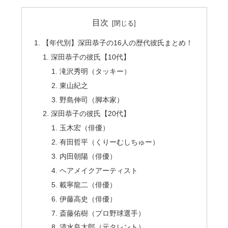
目次
【年代別】深田恭子の16人の歴代彼氏まとめ！
深田恭子の彼氏【10代】
滝沢秀明（タッキー）
東山紀之
野島伸司（脚本家）
深田恭子の彼氏【20代】
玉木宏（俳優）
有田哲平（くりーむしちゅー）
内田朝陽（俳優）
ヘアメイクアーティスト
載寧龍二（俳優）
伊藤高史（俳優）
斎藤佑樹（プロ野球選手）
清水良太郎（元タレント）