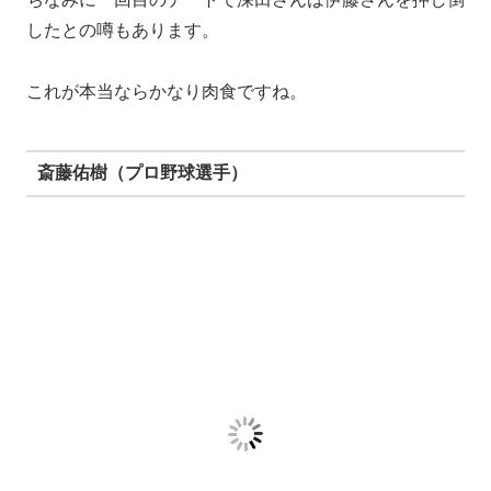
2009年に一度、高級中華料理屋でのデートが目撃され
熱愛を囁かれましたが両者否定。
しかしこのころから付き合いはあったそうで、2010年
に東スポに親密交際を報道されています。
YOSHIKIさんはロサンゼルスに住んでおり、深田さん
は東京。
そのため遠距離だったようですが、深田さんがロスに行
ったりYOSHIKIさんが東京に行ったりラブラブだった
そうです。
ちなみにX JAPANのメンバー公認の仲だったのだと
か。