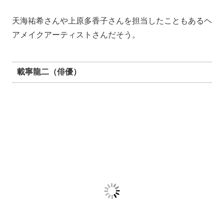
伊藤高史（俳優）
2007年、深田恭子さんは当時25歳。
知り合ったきっかけは不明ですが、おそらくどこかで共
演しているのでしょう。
そして2007年にお泊りデートがスクープされていま
す。
ちなみに一回目のデートで深田さんは伊藤さんを押し倒
したとの噂もあります。