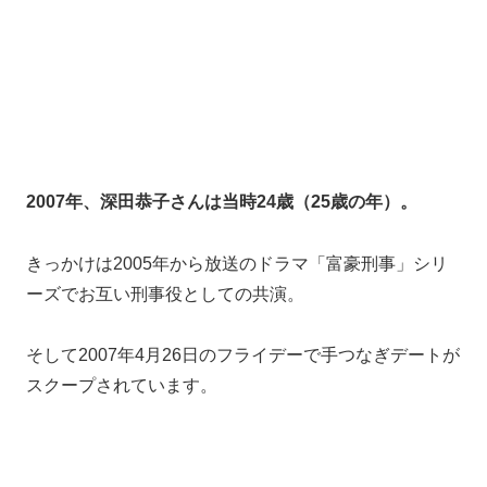
これが本当ならかなり肉食ですね。
斎藤佑樹（プロ野球選手）
2009年、深田恭子さんは当時26歳（27歳の年）
きっかけは２人は同じ鍼灸院に通っていたことだそう。
そして、2009年2月に焼肉デートに言っていたことを4
月に報じられています。
しかし斎藤佑樹選手は後に付き合ってなかったと完全否
定。