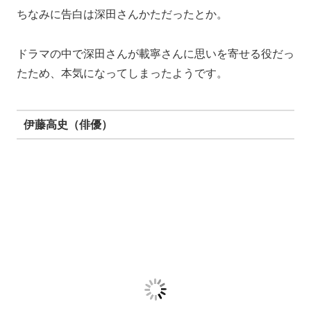
焼肉デートも、鍼灸院の先生が開催したもので2人でい
ったわけではないと言っています。
当時斎藤佑樹選手は大学生ですからね。
清水良太郎（元タレント）
2009年、当時深田恭子さんは27歳。
きっかけはわかりませんが、清水良太郎さんが深田さん
のマンションに転がり込む形だったそう。
半同棲状態だったとも言われています。