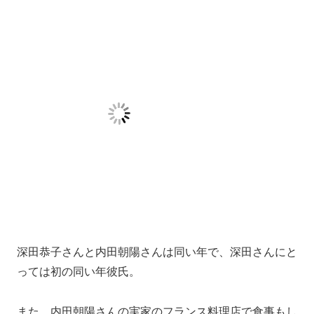
2006年、深田恭子さんは当時23歳（24歳の年）
男性が深田恭子さんのヘアメイク担当したことで出会っ
たのがきっかけ。
そして2006年7月に二人で高級ジムに通う姿をスクープ
されています。
ちなみに年の差は13歳差。
天海祐希さんや上原多香子さんを担当したこともあるヘ
アメイクアーティストさんだそう。
載寧龍二（俳優）