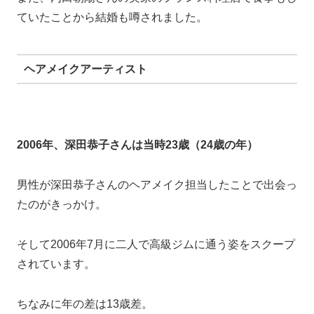
2007年、深田恭子さんは当時24歳（25歳の年）。
きっかけは2005年から放送のドラマ「富豪刑事」シリ
ーズでお互い刑事役としての共演。
そして2007年4月26日のフライデーで手つなぎデートが
スクープされています。
ちなみに告白は深田さんかただったとか。
ドラマの中で深田さんが載寧さんに思いを寄せる役だっ
たため、本気になってしまったようです。