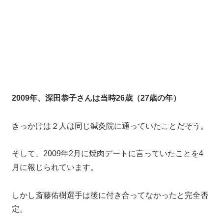
五十嵐麻朝（俳優）