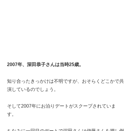
また、清水良太郎さんの父・あきらさんにも紹介して結
婚間近と言われていました。
しかし、翌年には破局が報じられました。
ちなみに深田さんは清水さんより6つ年上。
ここに来て初の年下彼氏となったようです。
YOSHIKI（X JAPAN）
2010年、深田恭子さんは当時27歳（28の年）。