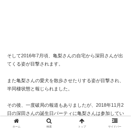
その他にも二人の目撃情報は続々と増えているようで
す。
これまで深田さんは隠れながらの交際が多かったようで
すが、杉本さんとはこれまでより大胆になっているとい
います。
また、周囲には紹介済みで「すぐにでも結婚したい」と
言っているそう。
ホーム
検索
トップ
サイドバー
深田恭子と杉本宏之さんの交際は現在も続いています。