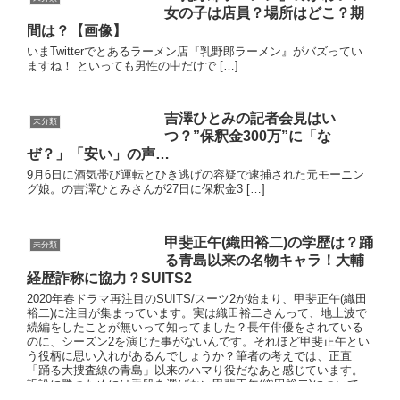
女の子は店員？場所はどこ？期
間は？【画像】
いまTwitterでとあるラーメン店『乳野郎ラーメン』がバズってい
ますね！ といっても男性の中だけで […]
吉澤ひとみの記者会見はい
未分類
つ？”保釈金300万”に「な
ぜ？」「安い」の声…
9月6日に酒気帯び運転とひき逃げの容疑で逮捕された元モーニン
グ娘。の吉澤ひとみさんが27日に保釈金3 […]
甲斐正午(織田裕二)の学歴は？踊
未分類
る青島以来の名物キャラ！大輔
経歴詐称に協力？SUITS2
2020年春ドラマ再注目のSUITS/スーツ2が始まり、甲斐正午(織田
裕二)に注目が集まっています。実は織田裕二さんって、地上波で
続編をしたことが無いって知ってました？長年俳優をされている
のに、シーズン2を演じた事がないんです。それほど甲斐正午とい
う役柄に思い入れがあるんでしょうか？筆者の考えでは、正直
「踊る大捜査線の青島」以来のハマり役だなあと感じています。
訴訟に勝つためには手段を選ばない甲斐正午(織田裕二)について、
またパートナーの鈴木大輔(中島裕翔)の経歴詐称に加担した事につ