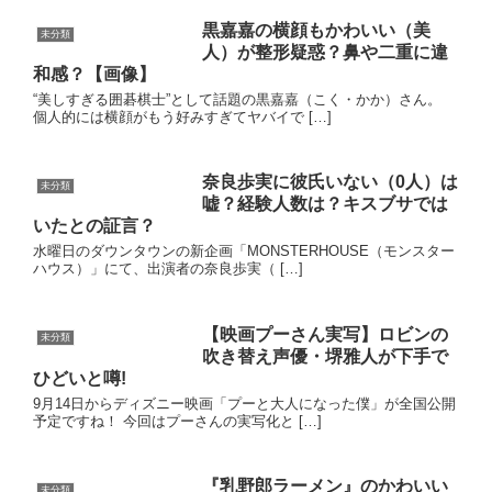
黒嘉嘉の横顔もかわいい（美
未分類
人）が整形疑惑？鼻や二重に違
和感？【画像】
“美しすぎる囲碁棋士”として話題の黒嘉嘉（こく・かか）さん。
個人的には横顔がもう好みすぎてヤバイで […]
奈良歩実に彼氏いない（0人）は
未分類
嘘？経験人数は？キスブサでは
いたとの証言？
水曜日のダウンタウンの新企画「MONSTERHOUSE（モンスター
ハウス）」にて、出演者の奈良歩実（ […]
【映画プーさん実写】ロビンの
未分類
吹き替え声優・堺雅人が下手で
ひどいと噂!
9月14日からディズニー映画「プーと大人になった僕」が全国公開
予定ですね！ 今回はプーさんの実写化と […]
『乳野郎ラーメン』のかわいい
未分類