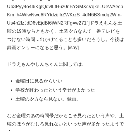
Ub3Pyy4o4I6KgtQdvlLtH6z0nBYSMXcVqkeLUeWAecb
Km_h4WlwNwe6RYtdzijIlrZWKrzS_4dN6BSmdq2Wm-
Us4n2fzJdD6vEjdBf6iWN2RFg=w271″]ドラえもんを土
曜の19時ならともかく、土曜夕方なんて一番テレビを
つけない時間…出かけてることも多いだろうし。今後は
録画オンリーになると思う。[/say]
ドラえもんやしんちゃんに関しては、
金曜日に見るからいい
学校が終わったという幸せがよかった
土曜の夕方なら見ない。録画。
など金曜のあの時間帯だからこそ見れたという声や、土
曜のほうがむしろ見れないといった声が多かったようで