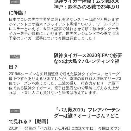
なのは大島？バレンティン？福
田？
2019年シーズンを矢野新監督で迎えた阪神タイガース。セリーグ
最下位すらありえる状況でしたが、奇跡の最終戦大逆転でリーグ3
位でシーズンを終えました。上述の通り、得点力がセリーグ最下
位である阪神タイガース。投手は盤石なので単純に打力さえ上が
れば、正直巨人にも負けないと筆者は考えています。
『バカ殿2019』フレアバーテン
未分類
ダーは誰？オーリーさん？どこ
で見れる？【動画】
2019年一発目の「バカ殿」が1月9日に放送ですね！ 今回はダウン
タウンの浜ちゃんが出るのでかなり注 […]
バーミヤンのタバコ動画の店舗場所は
どこ？店員の名前や顔画像は？
日向坂46だと「ひらがな推し」の名前
も改名するの？今後は「ひなた推し」
有力か？