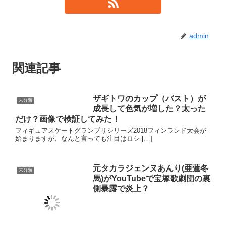
admin
関連記事
ザギトワのカップ（バスト）が
未分類
成長して色気が増した？太った
だけ？画像で検証してみた！
フィギュアスケートグランプリシリーズ2018フィンランド大会が
始まりますが、なんと言っても注目はロシ […]
元タカラジェンヌあんり(亜蓮冬
未分類
馬)がYouTubeで宝塚歌劇団の裏
側暴露で炎上？
宝塚歌劇団OGの元：亜蓮冬馬さんが、YouTuberになられて数カ
月。元タカラジェンヌあんりさんとして現在YouTube、Instagram
で活動中。当初から「内情暴露」や「宝塚歌劇団批判」等の発言
が目立っており、あからさまな炎上商法のようなシナリオが描か