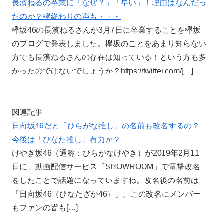
長濱ねるの卒業に「なぜ？」「早い」！理由はなんだっ
たのか？欅終わりの声も・・・
欅坂46の長濱ねるさんが3月7日に卒業することを欅坂
のブログで発表しました。欅坂のことをあまり知らない
方でも長濱ねるさんの存在は知っている！という方も多
かったのではないでしょうか？https://twitter.com/[…]
関連記事
日向坂46だと「ひらがな推し」の名前も改名するの？
今後は「ひなた推し」有力か？
けやき坂46（通称：ひらがなけやき）が2019年2月11
日に、動画配信サービス「SHOWROOM」で電撃改名
をしたことで話題になっていますね。改名後の名前は
「日向坂46（ひなたざか46）」。この改名にメンバー
もファンの皆も[…]