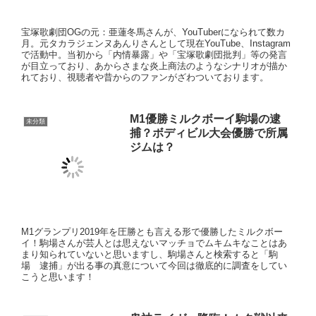
れており、視聴者や昔からのファンがざわついております。
M1優勝ミルクボーイ駒場の逮
未分類
捕？ボディビル大会優勝で所属
ジムは？
M1グランプリ2019年を圧勝とも言える形で優勝したミルクボー
イ！駒場さんが芸人とは思えないマッチョでムキムキなことはあ
まり知られていないと思いますし、駒場さんと検索すると「駒
場 逮捕」が出る事の真意について今回は徹底的に調査をしてい
こうと思います！
鬼神ライガー降臨！ムタ戦以来
未分類
神戸：鈴木みのる戦で23年ぶり
に降臨！
日本プロレス界で世界的に最も有名なレスラーは誰だと思います
か？アントニオ猪木？ジャイアント馬場？いいえ、ワールドプロ
レスラーといえば、今回の記事で触れさせて頂く獣神サンダーラ
イガー選手が最初に上がります。世界的レジェンドで今季で引退
予定のライガー選手について今回は調査しました！
阪神タイガース2020年FAで必要
未分類