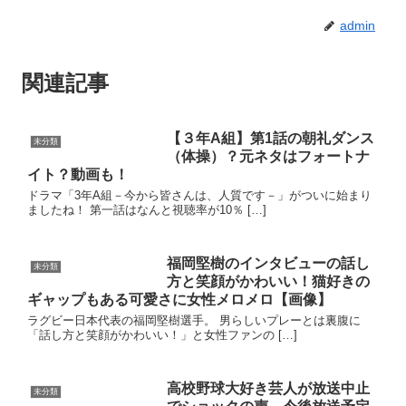
admin
関連記事
【３年A組】第1話の朝礼ダンス
未分類
（体操）？元ネタはフォートナ
イト？動画も！
ドラマ「3年A組－今から皆さんは、人質です－」がついに始まり
ましたね！ 第一話はなんと視聴率が10％ […]
福岡堅樹のインタビューの話し
未分類
方と笑顔がかわいい！猫好きの
ギャップもある可愛さに女性メロメロ【画像】
ラグビー日本代表の福岡堅樹選手。 男らしいプレーとは裏腹に
「話し方と笑顔がかわいい！」と女性ファンの […]
高校野球大好き芸人が放送中止
未分類