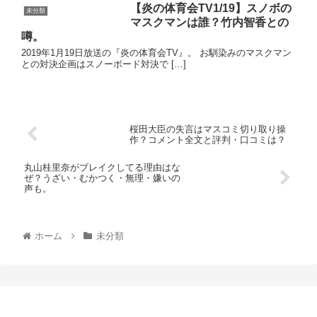
【炎の体育会TV1/19】スノボの
未分類
マスクマンは誰？竹内智香との
噂。
2019年1月19日放送の『炎の体育会TV』。 お馴染みのマスクマン
との対決企画はスノーボード対決で […]
桜田大臣の失言はマスコミ切り取り操
作？コメント全文と評判・口コミは？
丸山桂里奈がブレイクしてる理由はな
ぜ？うざい・むかつく・無理・嫌いの
声も。
ホーム
未分類