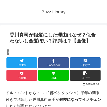
Buzz Library
香川真司が銀髪にした理由はなぜ？似合
わないし金髪ぽい？評判は？【画像】
未分類
Twitter
Facebook
はてブ
Pocket
LINE
コピー
2019.02.16
ドルトムントからトルコ1部ベシクタシュに半年の期限
付きで移籍した香川真司選手が
銀髪になってイメチェン
した
と話題になっています。