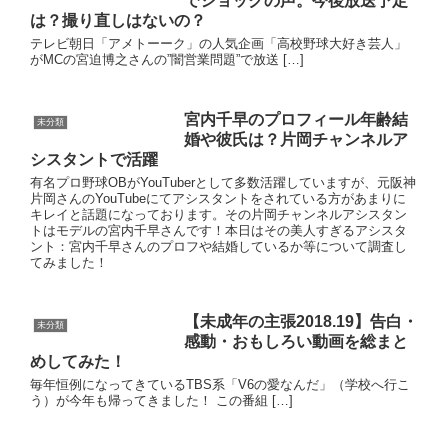
でショックの声。今後放送予定
は？撮り直しはないの？
テレビ朝日「アメトーーク」の人気企画「高校野球大好き芸人」
がMCの宮迫博之さんの”闇営業問題”で放送 […]
宮内千早のプロフィール年齢結
未分類
婚や彼氏は？片岡チャンネルア
シスタントで活躍
有名プロ野球OBがYouTuberとして多数活躍していますが、元阪神
片岡さんのYouTubeにてアシスタントをされている方があまりに
キレイと話題になっております。その片岡チャンネルアシスタン
トはモデルの宮内千早さんです！本日はその美人すぎるアシスタ
ント：宮内千早さんのプロフや結婚しているか等について調査し
てみました！
【未成年の主張2018.19】告白・
未分類
感動・おもしろい動画を総まと
めしてみた！
毎年恒例になってきているTBS系「V6の愛なんだ」（学校へ行こ
う）が今年も帰ってきました！ この番組 […]