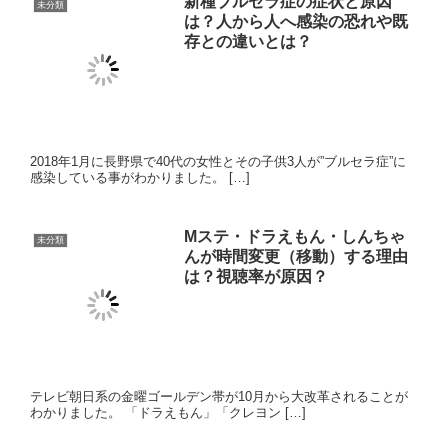
新種ブルセラ症の症状と原因
未分類
は？人から人へ感染の恐れや既
存との違いとは？
2018年1月に長野県で40代の女性とその子供3人が”ブルセラ症”に
感染している事がわかりました。 […]
Mステ・ドラえもん・しんちゃ
未分類
んが時間変更（移動）する理由
は？視聴率が原因？
テレビ朝日系の金曜ゴールデン帯が10月から大改革されることが
わかりました。 「ドラえもん」「クレヨン […]
イケメン孫・キランくんに恋人
未分類
発言？親の職業は？兄弟はい
る？【画像】