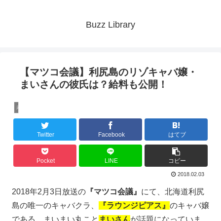
Buzz Library
【マツコ会議】利尻島のリゾキャバ嬢・
まいさんの彼氏は？給料も公開！
未分類
Twitter
Facebook
はてブ
Pocket
LINE
コピー
2018.02.03
2018年2月3日放送の
『マツコ会議』
にて、北海道利尻
島の唯一のキャバクラ、
『ラウンジピアス』
のキャバ嬢
である、まいまい丸こと
まいさん
が話題になっていま