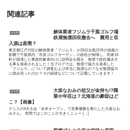
関連記事
解体業者フジムラ千葉ゴルフ場
未分類
鉄屑無償回収撤去へ 費用と収
入源は産廃？
東京都江戸川区の解体業者「フジムラ」が26日台風15号の強風の
影響で千葉県内「市原ゴルフガーデン」の鉄柱が倒壊し、民家16
軒が損壊した事故対象者向けに説明会を開き、無償で鉄柱撤去す
る事を発表されました！当ブログでは、無償で協力を発表した
「フジムラ」について調査および本当に無償なの？なぜ無償協力
に踏み切ったのか？その経緯などについて記載していきます！
大坂なおみの祖父が金持ち!?職
未分類
業や年収は？北海道の豪邸はど
こ？【画像】
テニスの4大大会「全米オープン」で見事優勝を果たした大坂なお
みさん。 世間ではこのことが大きくニュー […]