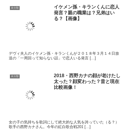
デヴィ夫人のイケメン孫・キランくんが２０１８年３月１４日放
送の「一周回って知らない話」で恋人いる発言 […]
2018・西野カナの顔が老けたし
未分類
太った？顔変わった？昔と現在
比較画像！
女の子の気持ちを歌詞にして絶大的な人気を誇っていた（る？）
歌手の西野カナさん。今年の紅白歌合戦201 […]
恋ステ出演の青木菜花（なのか）ちゃ
んの高校は？彼氏は？かわいい画像