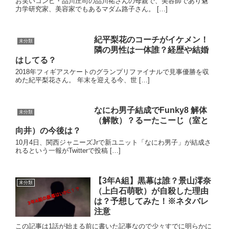
お笑いコンビ・品川庄司の品川祐さんの母親で、美容師であり魅
力学研究家、美容家でもあるマダム路子さん。 […]
紀平梨花のコーチがイケメン！
未分類
隣の男性は一体誰？経歴や結婚
はしてる？
2018年フィギアスケートのグランプリファイナルで見事優勝を収
めた紀平梨花さん。 年末を迎える今、世 […]
なにわ男子結成でFunky8 解体
未分類
（解散）？るーたこーじ（室と
向井）の今後は？
10月4日、関西ジャニーズJrで新ユニット「なにわ男子」が結成さ
れるという一報がTwitterで投稿 […]
【3年A組】黒幕は誰？景山澪奈
未分類
（上白石萌歌）が自殺した理由
は？予想してみた！※ネタバレ
注意
この記事は1話が始まる前に書いた記事なので少々すでに明らかに