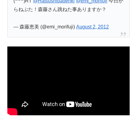
(*^^*)RT
@Hatsushibadenki
@emi_morifuji
今日か
らねぶた！森藤さん跳ねた事ありますか？
— 森藤恵美 (@emi_morifuji)
August 2, 2012