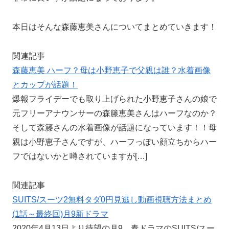
本日はそんな森藤恵美さんについてまとめていきます！
関連記事
森藤恵美 ハーフ？母は小野恵子で父親は誰？水着画像
とカップが話題！
爆報フライデーでも取り上げられた小野恵子さんの娘で
元フリーアナウンサーの森籐恵美さんはハーフなのか？
そして森籐さんの水着画像が話題になっています！！母
親は小野恵子さんですが、ハーフっぽい顔立ちからハー
フではないかと噂されていますが[…]
関連記事
SUITS/スーツ2無料タダ0円見逃し動画視聴方法まとめ
(1話～最終回)月9新ドラマ
2020年4月13日より待望の月9、春ドラマのSUITS/スー