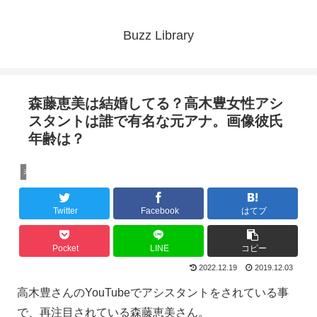
Buzz Library
森藤恵美は結婚してる？高木豊女性アシ
スタントは誰で有名な元アナ。画像彼氏
年齢は？
未分類
Twitter
Facebook
はてブ
Pocket
LINE
コピー
2022.12.19
2019.12.03
高木豊さんのYouTubeでアシスタントをされている事
で、再注目されている森藤恵美さん。