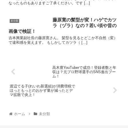
なったものもありますご了承ください。です […]
藤原寛の髪型が変！ハゲでカツ
未分類
ラ（ヅラ）なの？若い頃や昔の
画像で検証！
吉本興業副社長の藤原寛さん。 髪型を見るとどこか不自然（変）
で違和感を覚えます。 もしかしてカツラ（ […]
高木豊YouTuberで成功！登録者数と年
収は？元プロ野球選手のSNS進出ブー
ム！
渡辺てる子(れいわ新選組)が消費増税で
ほっともっとのおかず量が減ったとデ
マ拡散で炎上！
ホーム
未分類