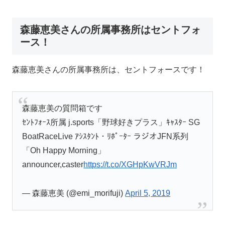
森藤恵美さんの所属事務所はセントフォ
ース！
森藤恵美さんの所属事務所は、セントフォースです！
森藤恵美の質問箱です
ｾﾝﾄﾌｫｰｽ所属 j.sports「野球好きプラス」ｷｬｽﾀｰ SG
BoatRaceLive ｱｼｽﾀﾝﾄ・ﾘﾎﾟｰﾀｰ ラジオJFN系列
「Oh Happy Morning」
announcer,caster
https://t.co/XGHpKwVRJm
— 森藤恵美 (@emi_morifuji)
April 5, 2019