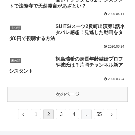
トで法隆寺で天然発言があざとい？
2020.04.11
SUITS/スーツ2反町出演第1話ネ
未分類
タバレ感想！見逃した動画をタ
ダ0円で視聴する方法
2020.03.24
桐島瑞希の身長年齢結婚プロフ
未分類
や彼氏は？片岡チャンネル新ア
シスタント
2020.03.24
次のページ
1
2
3
4
…
55