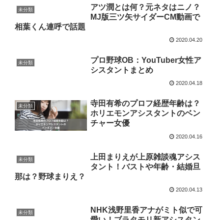
アツ潤とは何？元ネタはニノ？
未分類
MJ版三ツ矢サイダーCM動画で
相葉くん連呼で話題
2020.04.20
プロ野球OB：YouTuber女性ア
未分類
シスタントまとめ
2020.04.18
寺田有希のプロフ経歴年齢は？
未分類
ホリエモンアシスタントのベン
チャー女優
2020.04.16
上田まりえが上原雑談魂アシス
未分類
タント！バストや年齢・結婚旦
那は？野球まりえ？
2020.04.13
NHK浅野里香アナがミト似で可
未分類
愛い！ブラタモリ新アシスタン