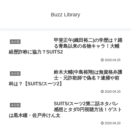
Buzz Library
甲斐正午(織田裕二)の学歴は？踊
未分類
る青島以来の名物キャラ！大輔
経歴詐称に協力？SUITS2
2020.04.25
鈴木大輔(中島裕翔)は無資格弁護
未分類
士・元詐欺師で偽名？逮捕や前
科は？【SUITS/スーツ2】
2020.04.20
SUITS/スーツ2第二話ネタバレ
未分類
感想とタダ0円視聴方法！ゲスト
は黒木瞳・佐戸井けん太
2020.04.20