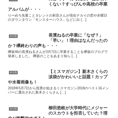
くない？すっぴんや高校の卒業
アルバムが・・・
りーめろ先輩ことタレントの莉音さんが現在ナカイの窓や水曜日
のダウンタウン「モンスターハウス」などに出 […]
長濱ねるの卒業に「なぜ？」
未分類
「早い」！理由はなんだったの
か？欅終わりの声も・・・
欅坂46の長濱ねるさんが3月7日に卒業することを欅坂のブログで
発表しました。 欅坂のことをあまり知ら […]
【ミスマガジン】新木さくらの
未分類
涙袋がかわいいと話題！カップ
や水着画像も！
2018年5月7日から投票が始まるミスマガジン2018のベスト16メン
バーに選出された新木さくらさん […]
柳田悠岐が大学時代にメジャー
未分類
のスカウトを拒否していた？理