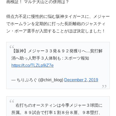
得点力不足に慢性的に悩む阪神タイガースに、メジャー
でホームランを定期的に打った長距離砲のジャスティ
ン・ボーア選手が入団することがほぼ決定しました！
【阪神】メジャー３３発＆９２発獲りへ…貧打解
消へ助っ人野手３人体制も : スポーツ報知
https://t.co/TLZLp9iZ7e
— ちりぶろぐ (@chiri_blog)
December 2, 2019
右打ちのオースティンは今季メジャー３球団に
所属。８９試合で打率１割８分８厘、９本塁打、