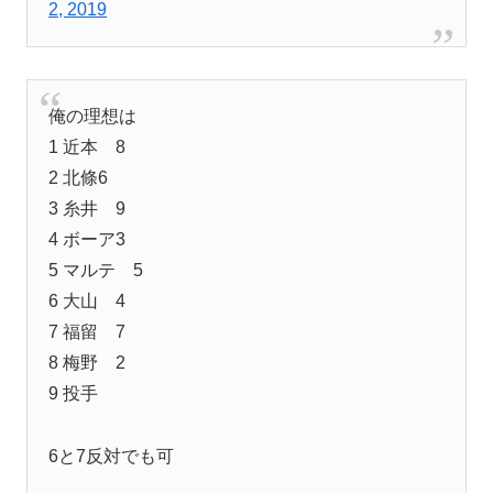
2, 2019
俺の理想は
1 近本 8
2 北條6
3 糸井 9
4 ボーア3
5 マルテ 5
6 大山 4
7 福留 7
8 梅野 2
9 投手
6と7反対でも可