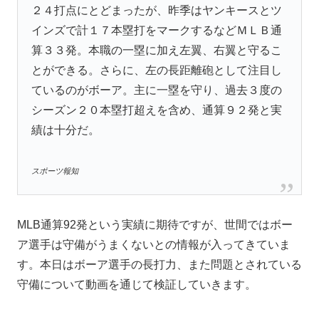
２４打点にとどまったが、昨季はヤンキースとツ
インズで計１７本塁打をマークするなどＭＬＢ通
算３３発。本職の一塁に加え左翼、右翼と守るこ
とができる。さらに、左の長距離砲として注目し
ているのがボーア。主に一塁を守り、過去３度の
シーズン２０本塁打超えを含め、通算９２発と実
績は十分だ。
スポーツ報知
MLB通算92発という実績に期待ですが、世間ではボー
ア選手は守備がうまくないとの情報が入ってきていま
す。本日はボーア選手の長打力、また問題とされている
守備について動画を通じて検証していきます。