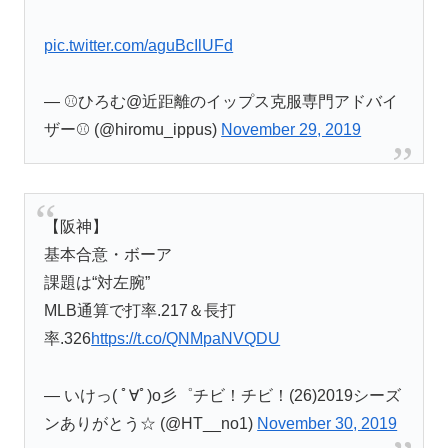
pic.twitter.com/aguBcIlUFd
— ⚾️ひろむ@近距離のイップス克服専門アドバイ
ザー⚾️ (@hiromu_ippus)
November 29, 2019
【阪神】
基本合意・ボーア
課題は“対左腕”
MLB通算で打率.217＆長打
率.326
https://t.co/QNMpaNVQDU
— いけっ( ﾟ∀ﾟ)o彡゜チビ！チビ！(26)2019シーズ
ンありがとう☆ (@HT__no1)
November 30, 2019