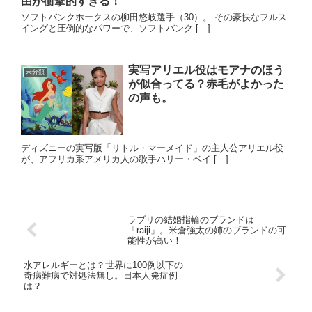
由が衝撃的すぎる！
ソフトバンクホークスの柳田悠岐選手（30）。 その豪快なフルス
イングと圧倒的なパワーで、ソフトバンク […]
実写アリエル役はモアナのほう
未分類
が似合ってる？赤毛がよかった
の声も。
ディズニーの実写版「リトル・マーメイド」の主人公アリエル役
が、アフリカ系アメリカ人の歌手ハリー・ベイ […]
ラブリの結婚指輪のブランドは
「raiji」。米倉強太の姉のブランドの可
能性が高い！
水アレルギーとは？世界に100例以下の
奇病難病で対処法無し。日本人発症例
は？